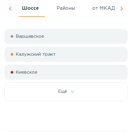
да
Шоссе
Районы
от МКАД
Варшавское
Калужский тракт
Киевское
Симферопольское
Ещё
Тульское