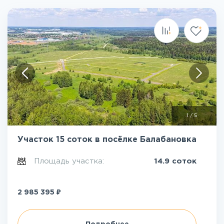
1
/
5
Участок 15 соток в посёлке Балабановка
Площадь участка:
14.9 соток
₽
2 985 395