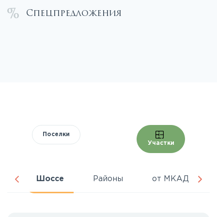
Спецпредложения
Поселки
Участки
ра
Шоссе
Районы
от МКАД