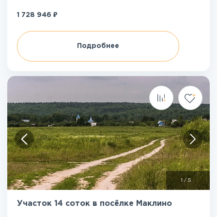
₽
1 728 946
Подробнее
1
/
5
Участок 14 соток в посёлке Маклино