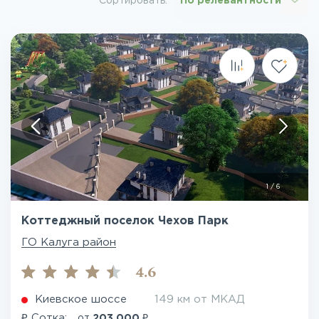
Сортировать:
По релевантности
1
/
6
Коттеджный поселок Чехов Парк
ГО Калуга район
4.6
Киевское шоссе
149 км от МКАД
₽
₽
Сотка:
от
203 000