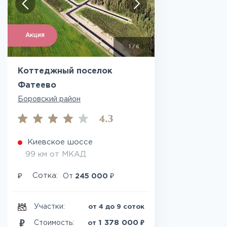
Акция
1
/
6
Коттеджный поселок
Фатеево
Боровский район
4.3
Киевское шоссе
99 км от МКАД
₽
₽
Сотка:
От
245 000
Участки:
от 4 до 9 соток
₽
1 378 000
Стоимость:
от