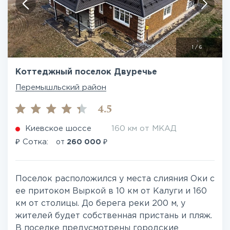
1
/
6
Коттеджный поселок Двуречье
Перемышльский район
4.5
Киевское шоссе
160 км от МКАД
₽
₽
Сотка:
от
260 000
Поселок расположился у места слияния Оки с
ее притоком Выркой в 10 км от Калуги и 160
км от столицы. До берега реки 200 м, у
жителей будет собственная пристань и пляж.
В поселке предусмотрены городские