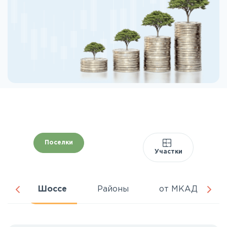
Поселки
Участки
да
Шоссе
Районы
от МКАД