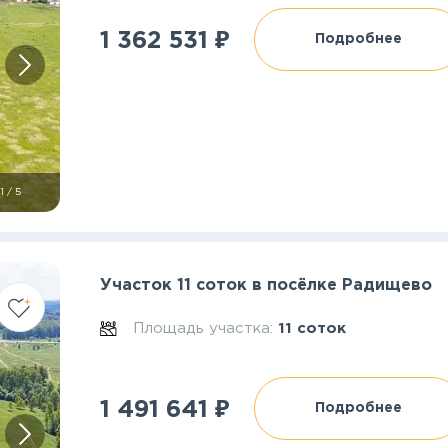
₽
1 362 531
Подробнее
1
/
5
Участок 11 соток в посёлке Радищево
Площадь участка:
11 соток
₽
1 491 641
Подробнее