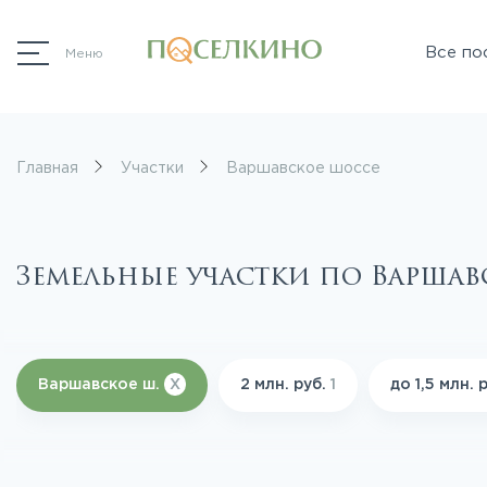
Все по
Меню
Главная
Участки
Варшавское шоссе
Земельные участки по Варша
Варшавское ш.
X
2 млн. руб.
1
до 1,5 млн. 