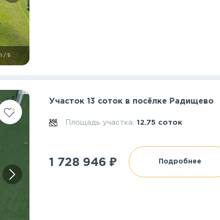
1
/
5
Участок 13 соток в посёлке Радищево
Площадь участка:
12.75 соток
₽
1 728 946
Подробнее