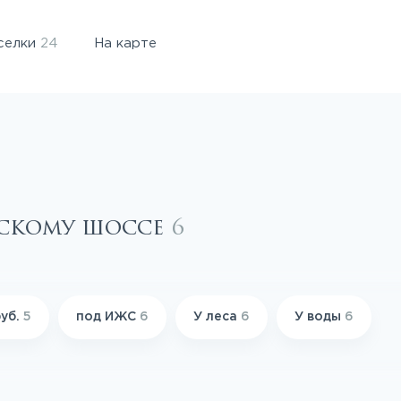
селки
24
На карте
вскому шоссе
6
руб.
5
под ИЖС
6
У леса
6
У воды
6