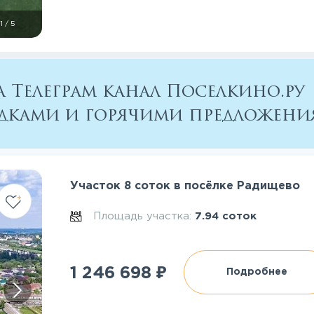
1
/
5
 Телеграм канал Поселкино.ру
кидками и горячими предложен
Участок 8 соток в посёлке Радищево
Площадь участка:
7.94 соток
₽
1 246 698
Подробнее