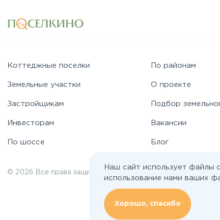
Коттеджные поселки
По районам
Земельные участки
О проекте
Застройщикам
Подбор земельно
Инвесторам
Вакансии
По шоссе
Блог
Наш сайт использует файлы c
© 2026 Все права защищены | poselkino.ru
использование нами ваших фа
ИП Маслов Дмитрий Валерьевич
ИНН 503406273833
+79647266008
Хорошо, спасибо
142613, Московская область, Орехово-Зуево, ул. Северная, д.14, кв.145