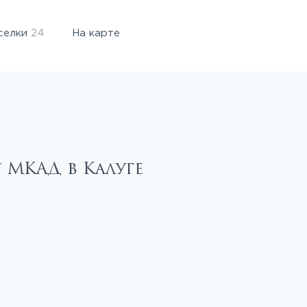
селки
24
На карте
 МКАД в Калуге