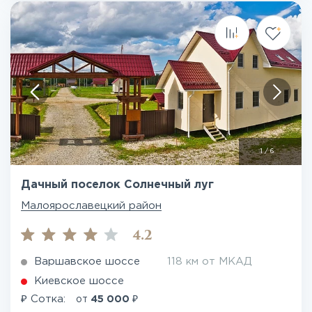
1
/
6
Дачный поселок Солнечный луг
Малоярославецкий район
4.2
Варшавское шоссе
118 км от МКАД
Киевское шоссе
₽
₽
Сотка:
от
45 000