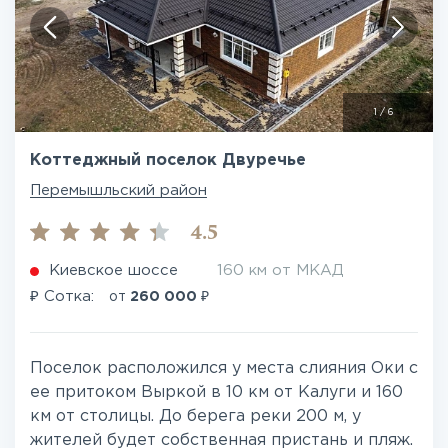
1
/
6
Коттеджный поселок Двуречье
Перемышльский район
4.5
Киевское шоссе
160 км от МКАД
₽
₽
Сотка:
от
260 000
Поселок расположился у места слияния Оки с
ее притоком Выркой в 10 км от Калуги и 160
км от столицы. До берега реки 200 м, у
жителей будет собственная пристань и пляж.