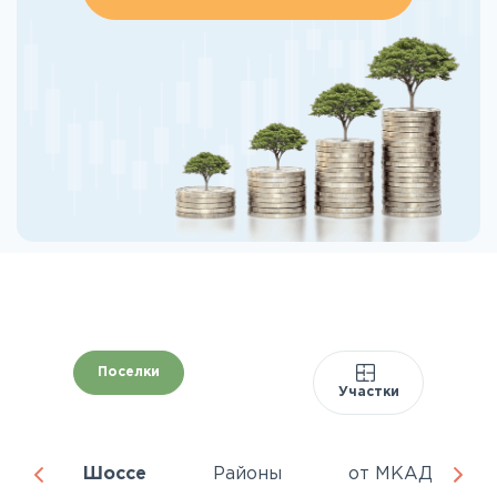
Поселки
Участки
да
Шоссе
Районы
от МКАД