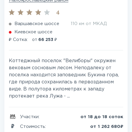
Малоярославецкий район
4
Варшавское шоссе
110 км от МКАД
Киевское шоссе
₽
₽
Сотка:
от
66 253
Коттеджный поселок "Велиборы" окружен
вековым сосновым лесом. Неподалеку от
поселка находится заповедник Букина гора,
где природа сохранилась в первозданном
виде. В полутора километрах к западу
протекает река Лужа - ...
Участки:
от 18 до 18 соток
₽
Стоимость:
от
1 262 680