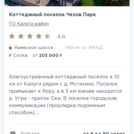
1
/
6
Коттеджный поселок Чехов Парк
ГО Калуга район
4.6
Киевское шоссе
149 км от МКАД
₽
₽
Сотка:
от
203 000
Благоустроенный коттеджный поселок в 10
км от Калуги рядом с д. Мстихино. Поселок
примыкает к бору, а в 3 км южнее находится
р. Угра - приток Оки. В поселке городские
коммуникации (прокладка подземным
способом), ...
Участки:
от 6 до 50 соток