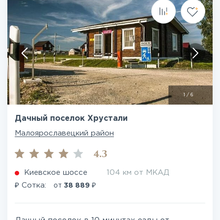
1
/
6
Дачный поселок Хрустали
Малоярославецкий район
4.3
Киевское шоссе
104 км от МКАД
₽
₽
Сотка:
от
38 889