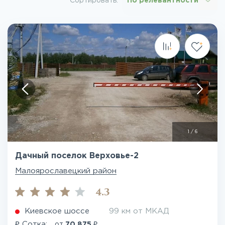
Сортировать:
По релевантности
1
/
6
Дачный поселок Верховье-2
Малоярославецкий район
4.3
Киевское шоссе
99 км от МКАД
₽
₽
Сотка:
от
70 875