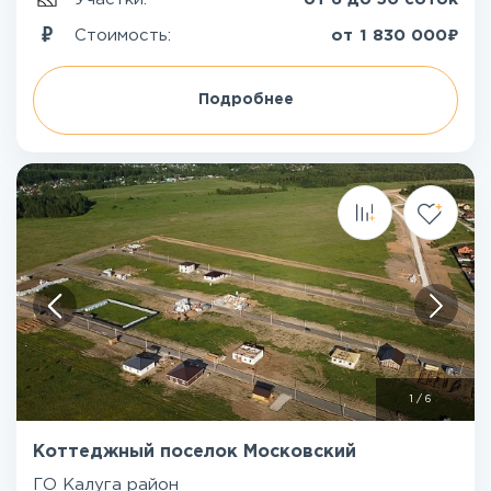
₽
Стоимость:
от
1 830 000
Подробнее
1
/
6
Коттеджный поселок Московский
ГО Калуга район