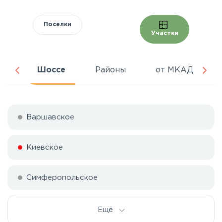
Поселки
Участки
ра
Шоссе
Районы
от МКАД
Варшавское
Киевское
Симферопольское
Ещё