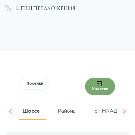
Спецпредложения
Поселки
Участки
ра
Шоссе
Районы
от МКАД