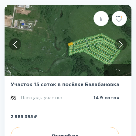
1
/
5
Участок 15 соток в посёлке Балабановка
Площадь участка:
14.9 соток
₽
2 985 395