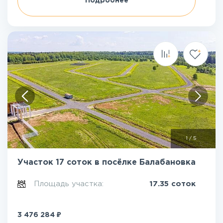
Подробнее
1
/
5
Участок 17 соток в посёлке Балабановка
Площадь участка:
17.35 соток
₽
3 476 284