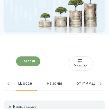
Поселки
Участки
да
Шоссе
Районы
от МКАД
Варшавское