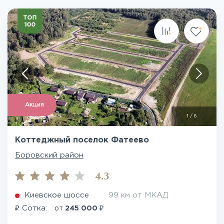
Акция
1
/
6
Коттеджный поселок Фатеево
Боровский район
4.3
Киевское шоссе
99 км от МКАД
₽
₽
Сотка:
от
245 000