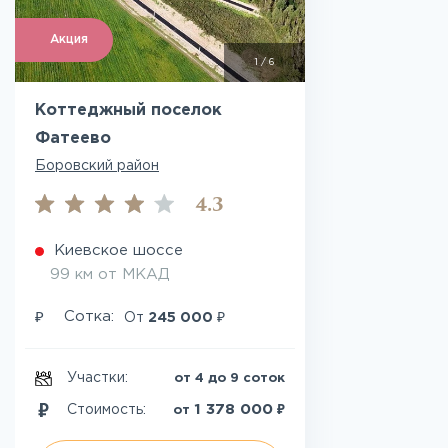
Акция
1
/
6
Коттеджный поселок
Фатеево
Боровский район
4.3
Киевское шоссе
99 км от МКАД
₽
₽
Сотка:
От
245 000
Участки:
от 4 до 9 соток
₽
1 378 000
Стоимость:
от