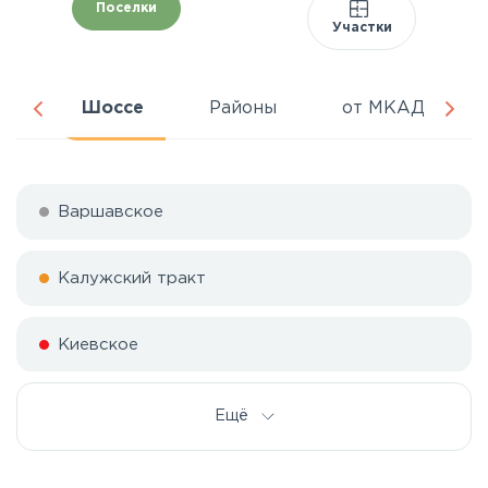
Поселки
Участки
да
Шоссе
Районы
от МКАД
Варшавское
Калужский тракт
Киевское
Симферопольское
Ещё
Тульское