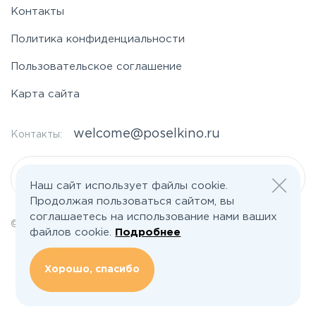
Контакты
Политика конфиденциальности
Пользовательское соглашение
Карта сайта
welcome@poselkino.ru
Контакты:
Написать нам
Наш сайт использует файлы cookie.
Продолжая пользоваться сайтом, вы
соглашаетесь на использование нами ваших
© 2026 Все права защищены | poselkino.ru
файлов cookie.
Подробнее
ИП Маслов Дмитрий Валерьевич
ИНН 503406273833
+79647266008
Хорошо, спасибо
142613, Московская область, Орехово-Зуево, ул. Северная, д.14, кв.145