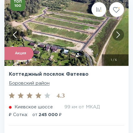
Акция
1
/
6
Коттеджный поселок Фатеево
Боровский район
4.3
Киевское шоссе
99 км от МКАД
₽
₽
Сотка:
от
245 000