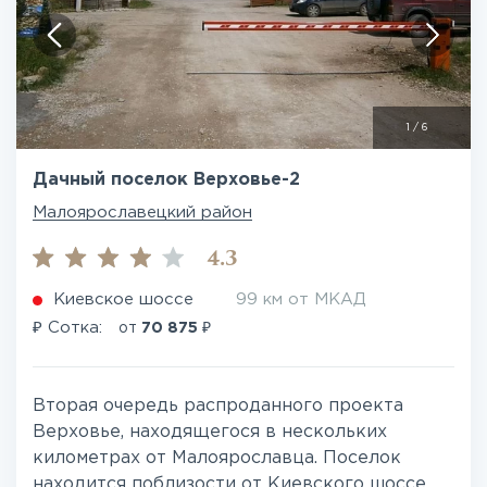
1
/
6
Дачный поселок Верховье-2
Малоярославецкий район
4.3
Киевское шоссе
99 км от МКАД
₽
₽
Сотка:
от
70 875
Вторая очередь распроданного проекта
Верховье, находящегося в нескольких
километрах от Малоярославца. Поселок
находится поблизости от Киевского шоссе,