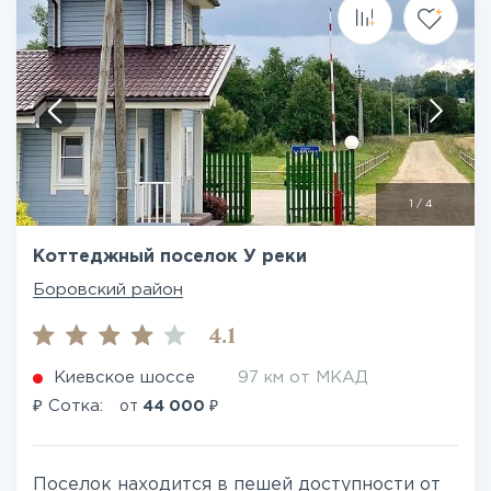
1
/
4
Коттеджный поселок У реки
Боровский район
4.1
Киевское шоссе
97 км от МКАД
₽
₽
Сотка:
от
44 000
Поселок находится в пешей доступности от