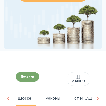
Поселки
Участки
да
Шоссе
Районы
от МКАД