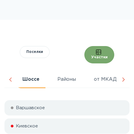
Поселки
Участки
ра
Шоссе
Районы
от МКАД
Варшавское
Киевское