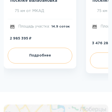
посёлке Балабановка
посёлке
75 км от МКАД
75 км 
Площадь участка:
Площа
14.9 соток
₽
2 985 395
3 476 284
Подробнее