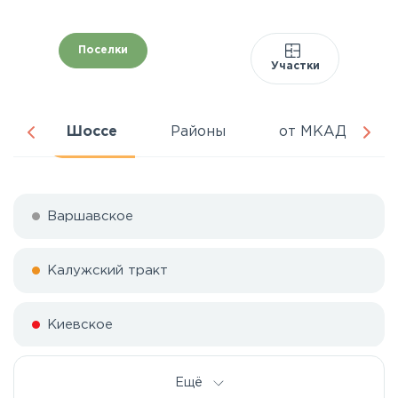
Поселки
Участки
да
Шоссе
Районы
от МКАД
Варшавское
Калужский тракт
Киевское
Симферопольское
Ещё