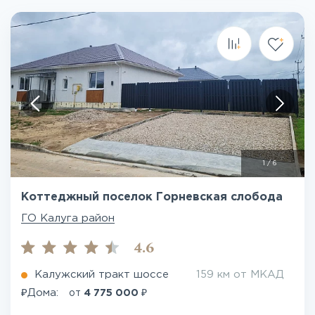
1
/
6
Коттеджный поселок Горневская слобода
ГО Калуга район
4.6
Калужский тракт шоссе
159 км от МКАД
₽
₽
Дома:
от
4 775 000