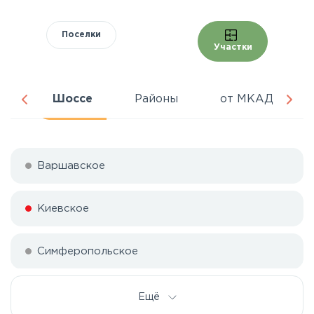
Поселки
Участки
ра
Шоссе
Районы
от МКАД
Варшавское
Киевское
Симферопольское
Ещё