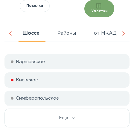
Поселки
Участки
ра
Шоссе
Районы
от МКАД
Варшавское
Киевское
Симферопольское
Ещё