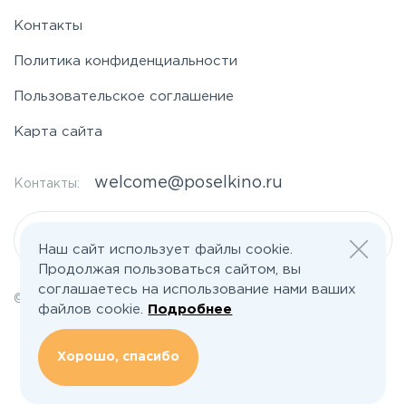
Контакты
Политика конфиденциальности
Пользовательское соглашение
Карта сайта
welcome@poselkino.ru
Контакты:
Написать нам
Наш сайт использует файлы cookie.
Продолжая пользоваться сайтом, вы
соглашаетесь на использование нами ваших
© 2026 Все права защищены | poselkino.ru
файлов cookie.
Подробнее
ИП Маслов Дмитрий Валерьевич
ИНН 503406273833
+79647266008
Хорошо, спасибо
142613, Московская область, Орехово-Зуево, ул. Северная, д.14, кв.145