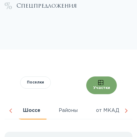
Спецпредложения
Поселки
Участки
ра
Шоссе
Районы
от МКАД