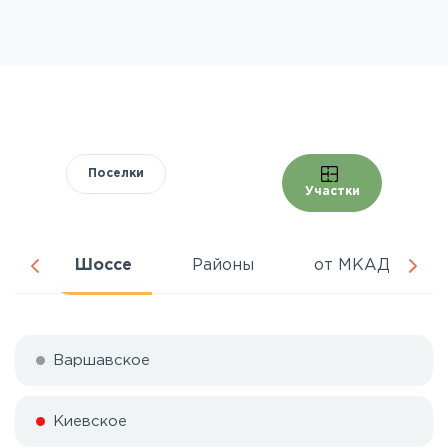
Поселки
Участки
ра
Шоссе
Районы
от МКАД
Варшавское
Киевское