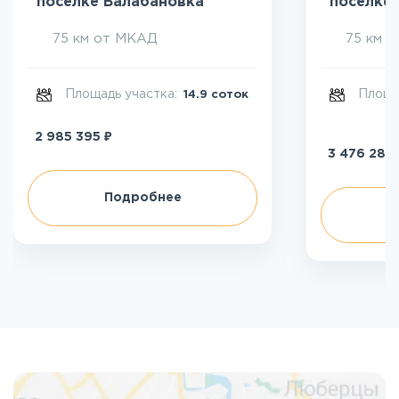
посёлке Балабановка
посёлке
75 км от МКАД
75 км 
Площадь участка:
Площа
14.9 соток
₽
2 985 395
3 476 284
Подробнее