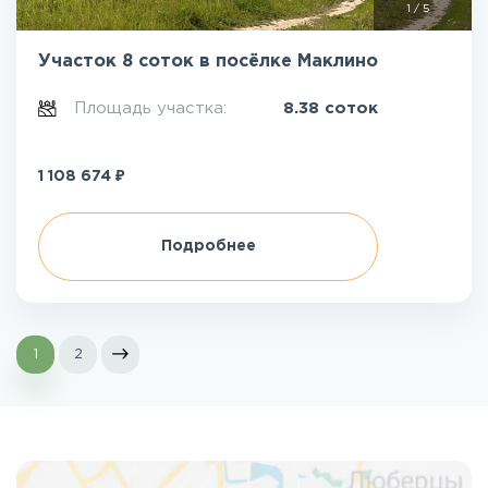
1
/
5
Участок 8 соток в посёлке Маклино
Площадь участка:
8.38 соток
₽
1 108 674
Подробнее
1
2