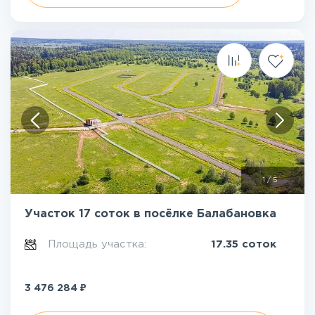
1
/
5
Участок 17 соток в посёлке Балабановка
Площадь участка:
17.35 соток
₽
3 476 284