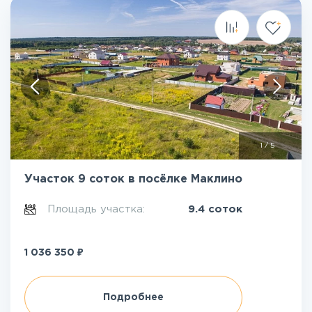
1
/
5
Участок 9 соток в посёлке Маклино
Площадь участка:
9.4 соток
₽
1 036 350
Подробнее