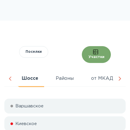
Поселки
Участки
ра
Шоссе
Районы
от МКАД
Варшавское
Киевское