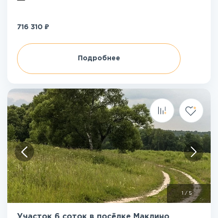
₽
716 310
Подробнее
1
/
5
Участок 6 соток в посёлке Маклино