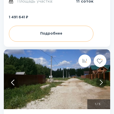
Площадь участка:
11 соток
₽
1 491 641
Подробнее
1
/
5