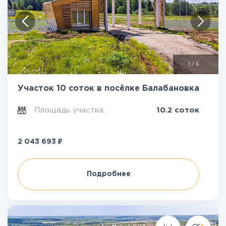
1
/
5
Участок 10 соток в посёлке Балабановка
Площадь участка:
10.2 соток
₽
2 043 693
Подробнее