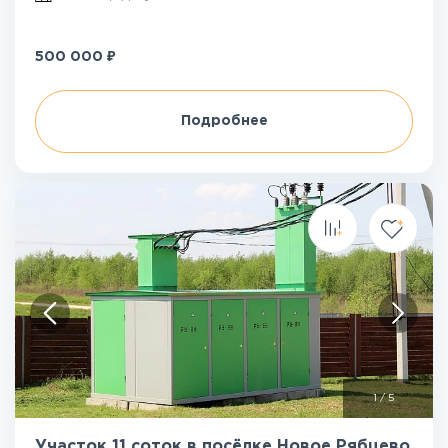
₽
500 000
Подробнее
1
/
5
Участок 11 соток в посёлке Новое Рябцево