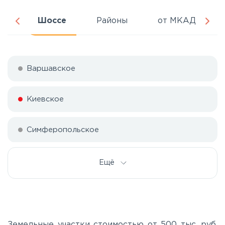
ра
Шоссе
Районы
от МКАД
Варшавское
Киевское
Симферопольское
Ещё
Земельные участки стоимостью от 500 тыс. руб.