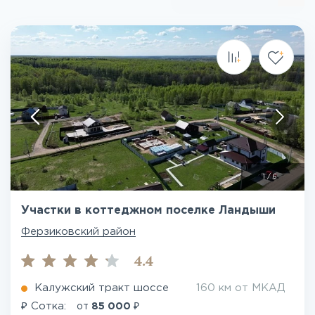
1
/
6
Участки в коттеджном поселке Ландыши
Ферзиковский район
4.4
Калужский тракт шоссе
160 км от МКАД
₽
₽
Сотка:
от
85 000