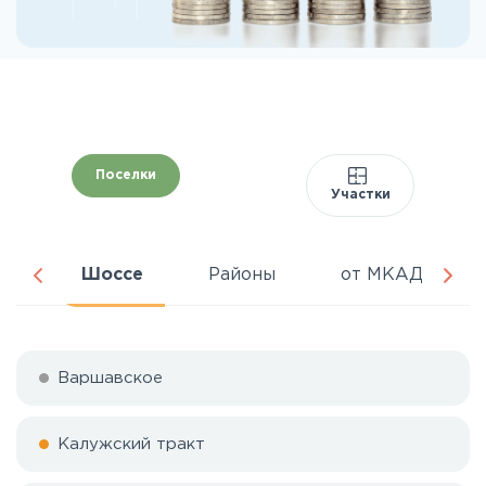
Поселки
Участки
да
Шоссе
Районы
от МКАД
Варшавское
Калужский тракт