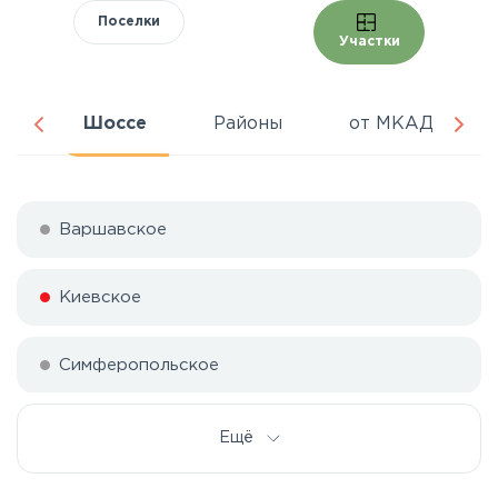
Поселки
Участки
ра
Шоссе
Районы
от МКАД
Варшавское
Киевское
Симферопольское
Ещё