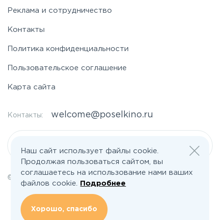
Реклама и сотрудничество
Контакты
Политика конфиденциальности
Пользовательское соглашение
Карта сайта
welcome@poselkino.ru
Контакты:
Написать нам
Наш сайт использует файлы cookie.
Продолжая пользоваться сайтом, вы
соглашаетесь на использование нами ваших
© 2026 Все права защищены | poselkino.ru
файлов cookie.
Подробнее
ИП Маслов Дмитрий Валерьевич
ИНН 503406273833
+79647266008
Хорошо, спасибо
142613, Московская область, Орехово-Зуево, ул. Северная, д.14, кв.145