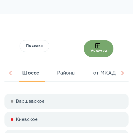
Поселки
Участки
ра
Шоссе
Районы
от МКАД
Варшавское
Киевское