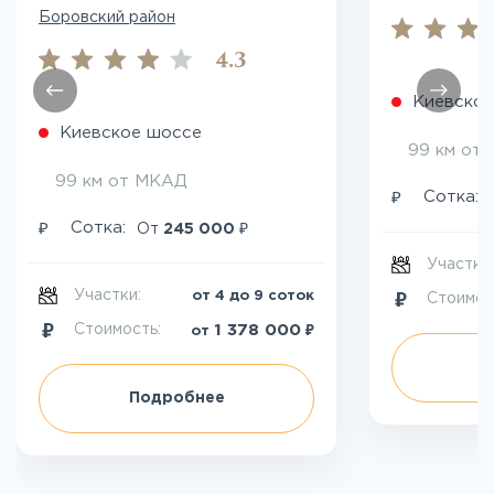
Боровский район
4.3
Киевское
Киевское шоссе
99 км от
99 км от МКАД
₽
Сотка:
₽
₽
Сотка:
От
245 000
Участки
Участки:
от 4 до 9 соток
Стоимос
₽
1 378 000
Стоимость:
от
П
Подробнее