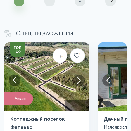
1
2
3
Спецпредложения
Акция
1
/
6
Коттеджный поселок
Дачный по
Фатеево
Малоярослав