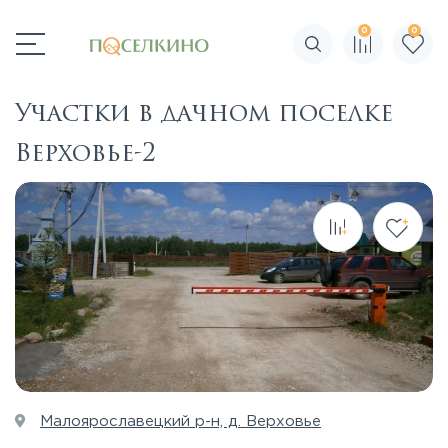
0
0
Поиск по сайту
Участки в дачном поселке
Верховье-2
Малоярославецкий р-н, д. Верховье