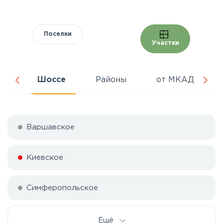
Поселки
Участки
ра
Шоссе
Районы
от МКАД
Варшавское
Киевское
Симферопольское
Ещё