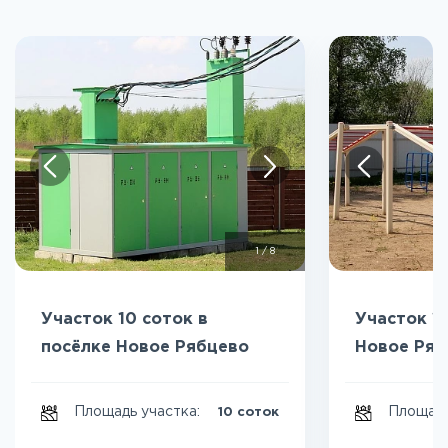
1
/
8
Участок 10 соток в
Участок 11
посёлке Новое Рябцево
Новое Ряб
Площадь участка:
Площадь
10 соток